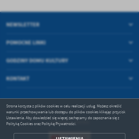
NEWSLETTER
POMOCNE LINKI
GODZINY DOMU KULTURY
KONTAKT
Strona korzysta z plików cookies w celu realizacji usług. Możesz określić
warunki przechowywania lub dostępu do plików cookies klikając przycisk
Ustawienia. Aby dowiedzieć się więcej zachęcamy do zapoznania się z
Odwiedzin: 290365
Polityką Cookies oraz Polityką Prywatności.
ZAPISZ WYBRANE
USTAWIENIA