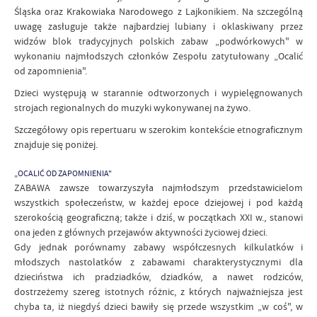
Śląska oraz Krakowiaka Narodowego z Lajkonikiem. Na szczególną
uwagę zasługuje także najbardziej lubiany i oklaskiwany przez
widzów blok tradycyjnych polskich zabaw „podwórkowych" w
wykonaniu najmłodszych członków Zespołu zatytułowany „Ocalić
od zapomnienia".
Dzieci występują w starannie odtworzonych i wypielęgnowanych
strojach regionalnych do muzyki wykonywanej na żywo.
Szczegółowy opis repertuaru w szerokim kontekście etnograficznym
znajduje się poniżej.
„OCALIĆ OD ZAPOMNIENIA"
ZABAWA zawsze towarzyszyła najmłodszym przedstawicielom
wszystkich społeczeństw, w każdej epoce dziejowej i pod każdą
szerokością geograficzną; także i dziś, w początkach XXI w., stanowi
ona jeden z głównych przejawów aktywności życiowej dzieci.
Gdy jednak porównamy zabawy współczesnych kilkulatków i
młodszych nastolatków z zabawami charakterystycznymi dla
dzieciństwa ich pradziadków, dziadków, a nawet rodziców,
dostrzeżemy szereg istotnych różnic, z których najważniejsza jest
chyba ta, iż niegdyś dzieci bawiły się przede wszystkim „w coś", w