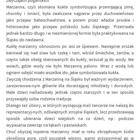
zwyczajach pogańskich.
Marzanna, czyli słomiana kukła symbolizująca przemijającą zimę,
choroby i śmierć, była zwalczana najpierw przez duchowieństwo
jako przejaw bałwochwalstwa, a potem przez władze pruskie i
hitlerowskie jako przejaw polskości ludu śląskiego. Przetrwała
jednak bardzo długo i w niezmienionej formie była praktykowana na
Śląsku do niedawna.
Kukłę marzanny obnoszono po wsi ze śpiewem. Następnie orszak
kierował się nad staw lub rzekę i tam, wśród śmiechów, żartów, a
często także obelg skierowanych do kukły, wrzucał ją do wody. We
wsiach, gdzie wody nie było Marzannę palono. Wraz z wodą lub
ogniem odejść miało wszelkie zło, jakie symbolizowała kukła.
Zwyczaj chodzenia z Marzanną na Śląsku był ważnym wydarzeniem,
zarezerwowa-nym głównie dla dorastającej młodzieży i dorosłych.
Małe dzieci naśladowały jednak często starszych i w ten sposób
przyswajały sobie rodzime tradycje.
Dlatego też ubiory, w których występują mali tancerze nie należą do
reprezentacyj-nych, odświętnych strojów śląskich, lecz przedstawiają
sposób ubierania dzieci wiejskich na co dzień, np.: podczas
wypasania zwierząt na łąkach i pastwiskach.
Choć obyczaj topienia marzanny miał w roku obrzędowym ściśle
określoną porę, czyli początek wiosny, warto przypominać go w