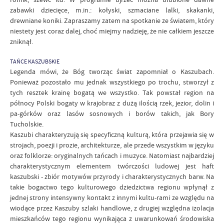
zabawki dziecięce, m.in.: kołyski, szmaciane lalki, skakanki,
drewniane koniki. Zapraszamy zatem na spotkanie ze światem, który
niestety jest coraz dalej, choć miejmy nadzieję, że nie całkiem jeszcze
zniknął.
TAŃCE KASZUBSKIE
Legenda mówi, że Bóg tworząc świat zapomniał o Kaszubach.
Ponieważ pozostało mu jednak wszystkiego po trochu, stworzył z
tych resztek krainę bogatą we wszystko. Tak powstał region na
północy Polski bogaty w krajobraz z dużą ilością rzek, jezior, dolin i
pa-górków oraz lasów sosnowych i borów takich, jak Bory
Tucholskie.
Kaszubi charakteryzują się specyficzną kulturą, która przejawia się w
strojach, poezji i prozie, architekturze, ale przede wszystkim w języku
oraz folklorze: oryginalnych tańcach i muzyce. Natomiast najbardziej
charakterystycznym elementem twórczości ludowej jest haft
kaszubski - zbiór motywów przyrody i charakterystycznych barw. Na
takie bogactwo tego kulturowego dziedzictwa regionu wpłynął z
jednej strony intensywny kontakt z innymi kultu-rami ze względu na
wiodące przez Kaszuby szlaki handlowe, z drugiej względna izolacja
mieszkańców tego regionu wynikająca z uwarunkowań środowiska