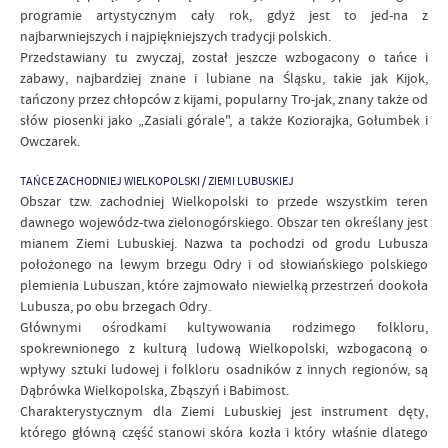
programie artystycznym cały rok, gdyż jest to jed-na z
najbarwniejszych i najpiękniejszych tradycji polskich.
Przedstawiany tu zwyczaj, został jeszcze wzbogacony o tańce i
zabawy, najbardziej znane i lubiane na Śląsku, takie jak Kijok,
tańczony przez chłopców z kijami, popularny Tro-jak, znany także od
słów piosenki jako „Zasiali górale", a także Koziorajka, Gołumbek i
Owczarek.
TAŃCE ZACHODNIEJ WIELKOPOLSKI / ZIEMI LUBUSKIEJ
Obszar tzw. zachodniej Wielkopolski to przede wszystkim teren
dawnego wojewódz-twa zielonogórskiego. Obszar ten określany jest
mianem Ziemi Lubuskiej. Nazwa ta pochodzi od grodu Lubusza
położonego na lewym brzegu Odry i od słowiańskiego polskiego
plemienia Lubuszan, które zajmowało niewielką przestrzeń dookoła
Lubusza, po obu brzegach Odry.
Głównymi ośrodkami kultywowania rodzimego folkloru,
spokrewnionego z kulturą ludową Wielkopolski, wzbogaconą o
wpływy sztuki ludowej i folkloru osadników z innych regionów, są
Dąbrówka Wielkopolska, Zbąszyń i Babimost.
Charakterystycznym dla Ziemi Lubuskiej jest instrument dęty,
którego główną część stanowi skóra kozła i który właśnie dlatego