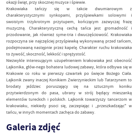
okazji świąt, przy skocznej muzyce i śpiewie.
Krakowiaka tańczy się w takcie dwumiarowym z
charakterystycznymi synkopami, przyśpiewkami solowymi i
swoistym trzykrotnym przytupem, kończącym zazwyczaj frazę
muzyczną. Charakterystyczną cechą tańca jest gromadność i
przodowanie, jak również syme-tria i dwuczęściowość. Krakowiaka
rozpoczyna sie najczęściej przyśpiewką wykonywaną przed tańcem,
podejmowaną następnie przez kapelę. Charakter ruchu krakowiaka
to żywość, skoczność, lekkość i sprężystość.
Niezwykle interesującym uzupełnieniem krakowiaka jest obecność
Lajkonika, głów-nego bohatera ludowej zabawy, która odbywa się w
Krakowie co roku w pierwszy czwartek po święcie Bożego Ciała.
Lajkonik zwany inaczej Konikiem Zwierzynieckim lub Tatarzynem to
brodaty jeździec poruszający się na sztucznym koniku
przytwierdzonym do pasa, ubrany w strój będący mieszanką
elementów tureckich i polskich. Lajkonik towarzyszy tancerzom w
krakowiaku, niekiedy psoci się, zaczepiając i „przeszkadzając" w
tańcu, w innych momentach zachęca do zabawy.
Galeria zdjęć