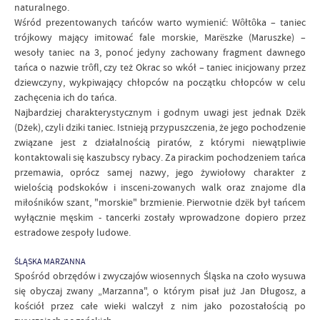
naturalnego.
Wśród prezentowanych tańców warto wymienić: Wôłtôka – taniec
trójkowy mający imitować fale morskie, Marëszke (Maruszke) –
wesoły taniec na 3, ponoć jedyny zachowany fragment dawnego
tańca o nazwie trôfl, czy też Okrac so wkół – taniec inicjowany przez
dziewczyny, wykpiwający chłopców na początku chłopców w celu
zachęcenia ich do tańca.
Najbardziej charakterystycznym i godnym uwagi jest jednak Dzëk
(Dżek), czyli dziki taniec. Istnieją przypuszczenia, że jego pochodzenie
związane jest z działalnością piratów, z którymi niewątpliwie
kontaktowali się kaszubscy rybacy. Za pirackim pochodzeniem tańca
przemawia, oprócz samej nazwy, jego żywiołowy charakter z
wielością podskoków i insceni-zowanych walk oraz znajome dla
miłośników szant, "morskie" brzmienie. Pierwotnie dzëk był tańcem
wyłącznie męskim - tancerki zostały wprowadzone dopiero przez
estradowe zespoły ludowe.
ŚLĄSKA MARZANNA
Spośród obrzędów i zwyczajów wiosennych Śląska na czoło wysuwa
się obyczaj zwany „Marzanna", o którym pisał już Jan Długosz, a
kościół przez całe wieki walczył z nim jako pozostałością po