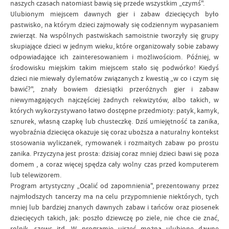
naszych czasach natomiast bawią się przede wszystkim „czymś".
Ulubionym miejscem dawnych gier i zabaw dziecięcych było
pastwisko, na którym dzieci zajmowały się codziennym wypasaniem
zwierząt. Na wspólnych pastwiskach samoistnie tworzyły się grupy
skupiające dzieci w jednym wieku, które organizowały sobie zabawy
odpowiadające ich zainteresowaniem i możliwościom. Później, w
środowisku miejskim takim miejscem stało się podwórko! Kiedyś
dzieci nie miewały dylematów związanych z kwestią „w co i czym się
bawić?", znały bowiem dziesiątki przeróżnych gier i zabaw
niewymagających najczęściej żadnych rekwizytów, albo takich, w
których wykorzystywano łatwo dostępne przedmioty: patyk, kamyk,
sznurek, własną czapkę lub chusteczkę. Dziś umiejętność ta zanika,
wyobraźnia dziecięca okazuje się coraz uboższa a naturalny kontekst
stosowania wyliczanek, rymowanek i rozmaitych zabaw po prostu
zanika. Przyczyna jest prosta: dzisiaj coraz mniej dzieci bawi się poza
domem , a coraz więcej spędza cały wolny czas przed komputerem
lub telewizorem.
Program artystyczny „Ocalić od zapomnienia", prezentowany przez
najmłodszych tancerzy ma na celu przypomnienie niektórych, tych
mniej lub bardziej znanych dawnych zabaw i tańców oraz piosenek
dziecięcych takich, jak: poszło dziewczę po ziele, nie chce cie znać,
rolnik, szewc itd. W programie ujrzeć można ulubione dawne