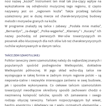
nosi nazwę „kozioł". Instrument ten miał tak zna-czący wpływ na
wykształcenie się odrębności muzycznej tego regionu, iż często
nazywany jest on „regionem kozła". Także przebieg tańców
uzależniony jest w dużej mierze od charak-terystycznej budowy
melodii i motywów granych na koźle.
W programie znalazły się tańce i zabawy: „Posłała mnie matka",
„Bernardyn", „Ja-dwiga", „Polka węgierka", „Kłaniany" i „Kucany". Ich
nazwy pochodzą od pierwszych Wer-sów towarzyszących im
piosenek albo kluczowych dla nich słów lub też charakterystycznych
ruchów wykonywanych w danym tańcu.
TAŃCE ZIEMI SZAMOTULSKIEJ
Folklor taneczny ziemi szamotulskiej należy do najbardziej znanych i
popularnych spośród podregionów Wielkopolski, dokładnie
Wielkopolski północnej. W jego skład wcho-dzą tańce nie
występujące w takiej formie w żadnym innym regionie polski – są
niepowta-rzalne i niezwykle interesujące zarówno w swej budowie,
jak i sposobie wykonywania. Co ciekawe tańcom szamotulskim
towarzyszył nieodłącznie określony sposób zachowani chodzi o
niezmienną kolejność tańców, sposób ich zamawiania i swego
rodzaju obyczaj taneczny. Tańcem rozpoczynającym był wiwat,
bardzo energiczny i składający się z wielu rozmaitych elementów –