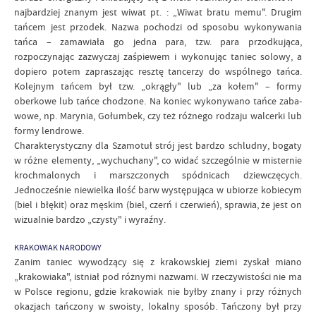
najbardziej znanym jest wiwat pt. : „Wiwat bratu memu". Drugim
tańcem jest przodek. Nazwa pochodzi od sposobu wykonywania
tańca – zamawiała go jedna para, tzw. para przodkująca,
rozpoczynając zazwyczaj zaśpiewem i wykonując taniec solowy, a
dopiero potem zapraszając resztę tancerzy do wspólnego tańca.
Kolejnym tańcem był tzw. „okrągły" lub „za kołem" – formy
oberkowe lub tańce chodzone. Na koniec wykonywano tańce zaba-
wowe, np. Marynia, Gołumbek, czy też różnego rodzaju walcerki lub
formy lendrowe.
Charakterystyczny dla Szamotuł strój jest bardzo schludny, bogaty
w różne elementy, „wychuchany", co widać szczególnie w misternie
krochmalonych i marszczonych spódnicach dziewczęcych.
Jednocześnie niewielka ilość barw występująca w ubiorze kobiecym
(biel i błękit) oraz męskim (biel, czerń i czerwień), sprawia, że jest on
wizualnie bardzo „czysty" i wyraźny.
KRAKOWIAK NARODOWY
Zanim taniec wywodzący się z krakowskiej ziemi zyskał miano
„krakowiaka", istniał pod różnymi nazwami. W rzeczywistości nie ma
w Polsce regionu, gdzie krakowiak nie byłby znany i przy różnych
okazjach tańczony w swoisty, lokalny sposób. Tańczony był przy