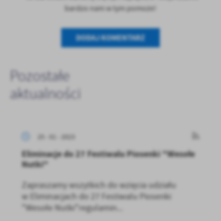
bardzo nam w tym pomoże!
DODAJ KOMENTARZ
Pozostałe
aktualności
25 - 01 - 2023
Eliminacje do 27 Festiwalu Piosenki "Wesołe
Nutki"
Zapraszamy wszytkich do wzięcia udziału
w Eliminacjach do 27 Festiwalu Piosenki
"Wesołe Nutki"regulamin...