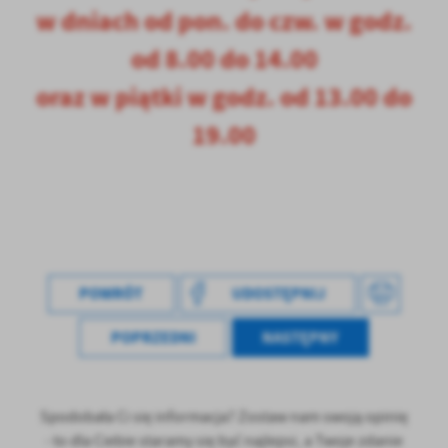
w dniach od pon. do czw. w godz.
od 8.00 do 14.00
oraz w piątki w godz. od 13.00 do
19.00
POWRÓT
UDOSTĘPNIJ
POPRZEDNI
NASTĘPNY
Spodobała Ci się informacja? Zostaw nam swoją opinię
- to dla Ciebie staramy się być najlepsi, a Twoje zdanie