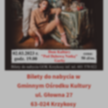
Firmy te działają w charakterze pośredników prezentujących nasze
treści w postaci wiadomości, ofert, komunikatów mediów
społecznościowych.
Bilety do nabycia w
Gminnym Ośrodku Kultury
ul. Głowna 27
63-024 Krzykosy