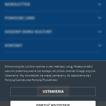
NEWSLETTER
POMOCNE LINKI
GODZINY DOMU KULTURY
KONTAKT
Strona korzysta z plików cookies w celu realizacji usług. Możesz określić
warunki przechowywania lub dostępu do plików cookies klikając przycisk
Ustawienia. Aby dowiedzieć się więcej zachęcamy do zapoznania się z
Odwiedzin: 290365
Polityką Cookies oraz Polityką Prywatności.
ZAPISZ WYBRANE
USTAWIENIA
ODRZUĆ WSZYSTKIE
ODRZUĆ WSZYSTKIE