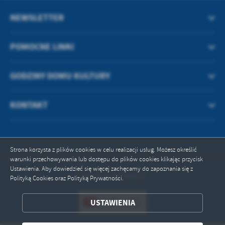
NEWSLETTER
POMOCNE LINKI
GODZINY DOMU KULTURY
KONTAKT
Strona korzysta z plików cookies w celu realizacji usług. Możesz określić
warunki przechowywania lub dostępu do plików cookies klikając przycisk
Ustawienia. Aby dowiedzieć się więcej zachęcamy do zapoznania się z
Odwiedzin: 290372
Polityką Cookies oraz Polityką Prywatności.
ZAPISZ WYBRANE
USTAWIENIA
ODRZUĆ WSZYSTKIE