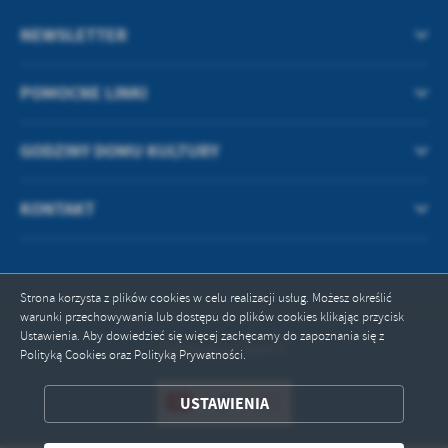
NEWSLETTER
POMOCNE LINKI
GODZINY DOMU KULTURY
KONTAKT
Strona korzysta z plików cookies w celu realizacji usług. Możesz określić
warunki przechowywania lub dostępu do plików cookies klikając przycisk
Ustawienia. Aby dowiedzieć się więcej zachęcamy do zapoznania się z
Odwiedzin: 290375
Polityką Cookies oraz Polityką Prywatności.
ZAPISZ WYBRANE
USTAWIENIA
ODRZUĆ WSZYSTKIE