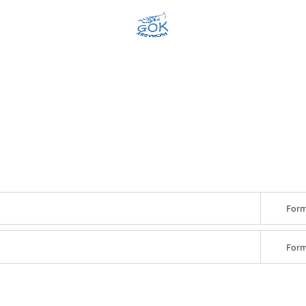
Form
Form